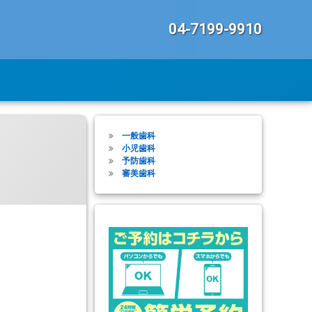
今すぐ電話:
04-7199-9910
一般歯科
小児歯科
予防歯科
審美歯科