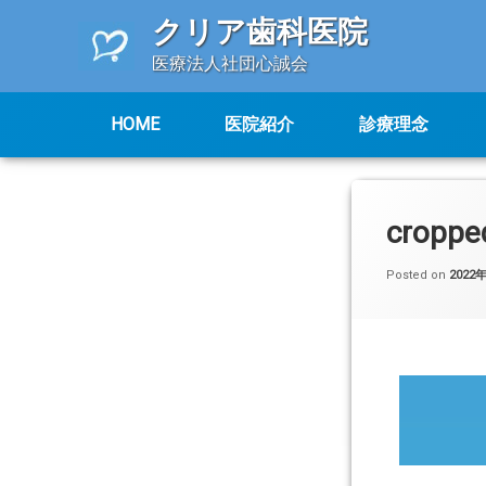
クリア歯科医院
医療法人社団心誠会
HOME
医院紹介
診療理念
コ
ン
テ
croppe
ン
ツ
Posted on
2022
へ
ス
キ
ッ
プ