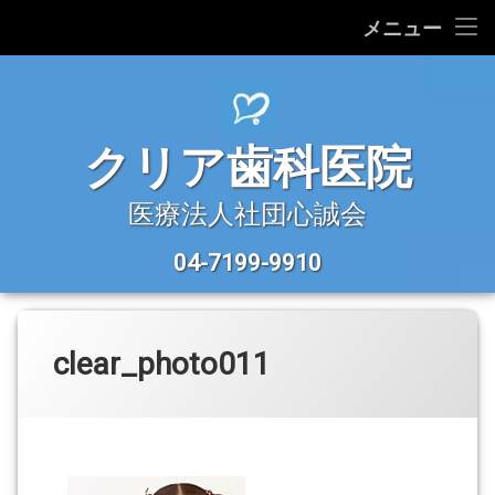
HOME
メニュー
コ
医院紹介
ン
テ
診療理念
ン
クリア歯科医院
ツ
へ
診療科目
ス
医療法人社団心誠会
キ
アクセス
ッ
04-7199-9910
今すぐ電話:
プ
clear_photo011