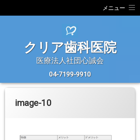
HOME
メニュー
コ
医院紹介
ン
テ
診療理念
ン
クリア歯科医院
ツ
へ
診療科目
ス
医療法人社団心誠会
キ
アクセス
ッ
04-7199-9910
今すぐ電話:
プ
image-10